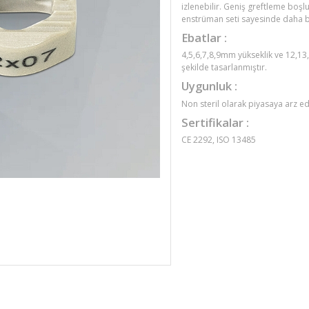
izlenebilir. Geniş greftleme bo
enstrüman seti sayesinde daha bas
Ebatlar :
4,5,6,7,8,9mm yükseklik ve 12,13
şekilde tasarlanmıştır.
Uygunluk :
Non steril olarak piyasaya arz edi
Sertifikalar :
CE 2292, ISO 13485