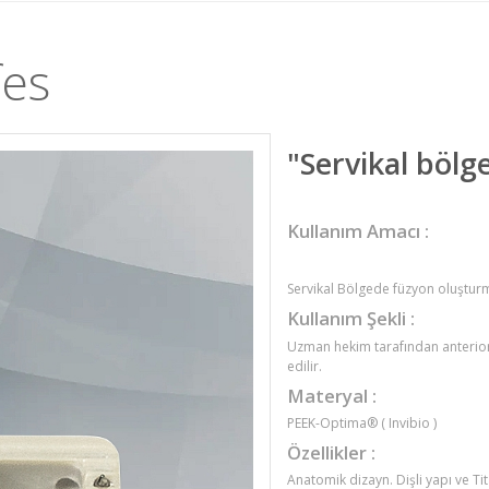
fes
"Servikal bölge
Kullanım Amacı :
Servikal Bölgede füzyon oluştur
Kullanım Şekli :
Uzman hekim tarafından anterior
edilir.
Materyal :
PEEK-Optima® ( Invibio )
Özellikler :
Anatomik dizayn. Dişli yapı ve T