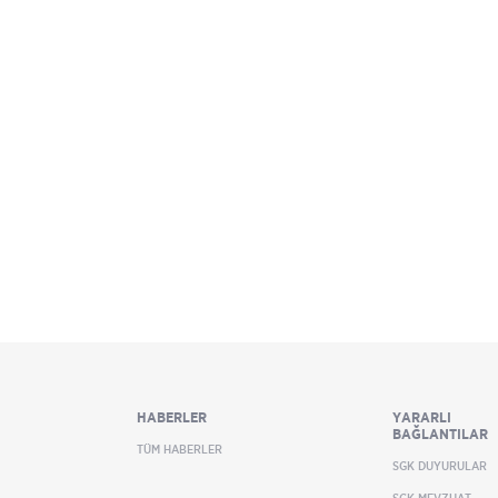
HABERLER
YARARLI
BAĞLANTILAR
TÜM HABERLER
SGK DUYURULAR
SGK MEVZUAT