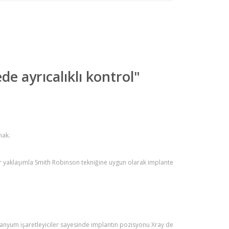
de ayrıcalıklı kontrol"
mak.
 yaklaşımla Smith Robinson tekniğine uygun olarak implante
itanyum işaretleyiciler sayesinde implantın pozisyonu Xray de