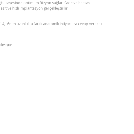
şluğu sayesinde optimum füzyon sağlar. Sade ve hassas
it ve hızlı implantasyon gerçekleştirilir.
,14,16mm uzunlukta farklı anatomik ihtiyaçlara cevap verecek
lmiştir.